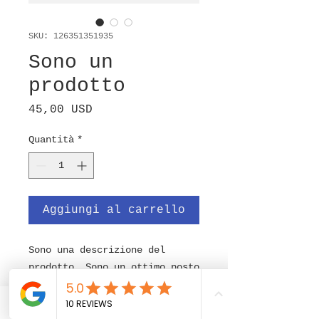
SKU: 126351351935
Sono un
prodotto
Prezzo
45,00 USD
Quantità
*
Aggiungi al carrello
Sono una descrizione del 
prodotto. Sono un ottimo posto 
per aggiungere ulteriori 
dettagli sul tuo prodotto come 
WhatsApp
dimensioni, materiale, 